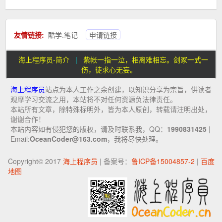
友情链接:
酷学.笔记
申请链接
海上程序员-简介
|
紫帐一指一泣，相离难相忘。剑冢一式一
伤，徒求心无妄。
海上程序员
站点为本人工作之余创建，以知识分享为宗旨，供读者
观摩学习交流之用，本站将不对任何资源负法律责任。
本站所有文章，除特殊标明外，皆为本人原创，转载请注明出处，
谢谢合作！
本站内容如有侵犯您的版权，请及时联系我，QQ：
1990831425
|
Email:
OceanCoder@163.com
，我将尽快处理。
Copyright© 2017
海上程序员
| 备案号：
鲁ICP备15004857-2
|
百度
地图