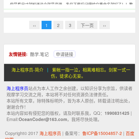
但是看尺寸就知道这个就是资源，各位下载后记得给它重命名就好了！！教
大家一个技巧，这个文件的后缀名到底是什么呢？使用no...
‹‹
1
2
3
下一页
››
友情链接:
酷学.笔记
申请链接
海上程序员-简介
|
紫帐一指一泣，相离难相忘。剑冢一式一
伤，徒求心无妄。
海上程序员
站点为本人工作之余创建，以知识分享为宗旨，供读者
观摩学习交流之用，本站将不对任何资源负法律责任。
本站所有文章，除特殊标明外，皆为本人原创，转载请注明出处，
谢谢合作！
本站内容如有侵犯您的版权，请及时联系我，QQ：
1990831425
|
Email:
OceanCoder@163.com
，我将尽快处理。
Copyright© 2017
海上程序员
| 备案号：
鲁ICP备15004857-2
|
百度