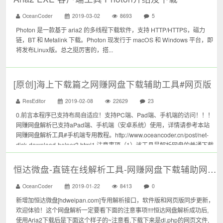
OceanCoder
2019-03-02
8693
5
Photon 是一款基于 aria2 的多线程下载软件，支持 HTTP/HTTPS，磁力
链，BT 和 Metalink 下载。Photon 现发行于 macOS 和 Windows 平台，即
将发布Linux版。总之挺厉害的，搭...
[原创]海上下载篇之网赚网盘下载辅助工具#网页版
ResEditor
2019-02-08
22629
23
0.前言本程序已支持布局自适应！支持PC端、Pad端、手机端的访问！！！
网赚网盘解析已支持aPad端、手机端（安卓系统）使用，详情请参考本站
网赚网盘解析工具#手机端专用教程。http://www.oceancoder.cn/post/net-
disk-download-helper3.html1.注意事项（1）该工具是解析网盘的普通下载
地址，无...
恒达微盘-直链在线解析工具-网赚网盘下载辅助网页版+软件版
OceanCoder
2019-01-22
8413
0
新增加恒达微盘[hdweipan.com]专用解析接口，软件版和网页版同步更新，
欢迎体验！这个网盘解析一定要看下面的注意事项!!!!恒达网盘解析成功后,
使用Aria2下载后是下面这个样子的~注意看,下载下来是dl.php的网页文件,