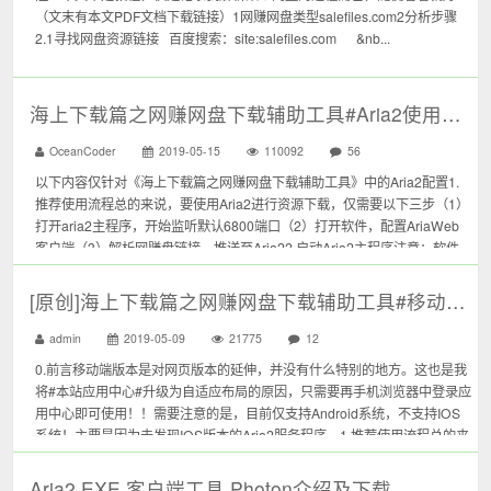
（文末有本文PDF文档下载链接）1网赚网盘类型salefiles.com2分析步骤
2.1寻找网盘资源链接 百度搜索：site:salefiles.com &nb...
海上下载篇之网赚网盘下载辅助工具#Aria2使用帮助
OceanCoder
2019-05-15
110092
56
以下内容仅针对《海上下载篇之网赚网盘下载辅助工具》中的Aria2配置1.
推荐使用流程总的来说，要使用Aria2进行资源下载，仅需要以下三步（1）
打开aria2主程序，开始监听默认6800端口（2）打开软件，配置AriaWeb
客户端（3）解析网赚盘链接，推送至Aria22.启动Aria2主程序注意：软件
默认打包了64bit的Aria2版本，若...
[原创]海上下载篇之网赚网盘下载辅助工具#移动端版本#手机版
admin
2019-05-09
21775
12
0.前言移动端版本是对网页版本的延伸，并没有什么特别的地方。这也是我
将#本站应用中心#升级为自适应布局的原因，只需要再手机浏览器中登录应
用中心即可使用！！需要注意的是，目前仅支持Android系统，不支持IOS
系统！主要是因为未发现IOS版本的Aria2服务程序。1.推荐使用流程总的来
说，要使用Aria2进行资源下载，需要以下三步（1）打开Ar...
Aria2 EXE 客户端工具 Photon介绍及下载