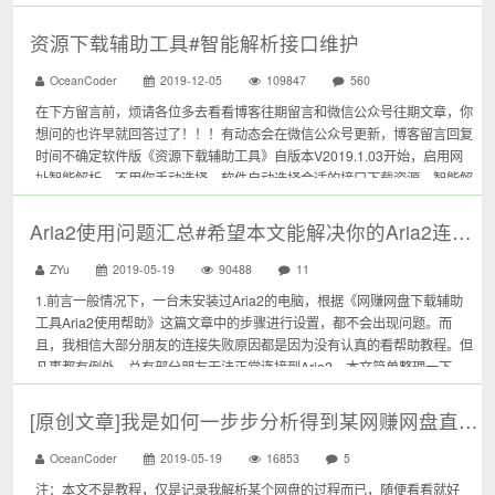
为工作太忙，所以很...
资源下载辅助工具#智能解析接口维护
OceanCoder
2019-12-05
109847
560
在下方留言前，烦请各位多去看看博客往期留言和微信公众号往期文章，你
想问的也许早就回答过了！！！有动态会在微信公众号更新，博客留言回复
时间不确定软件版《资源下载辅助工具》自版本V2019.1.03开始，启用网
址智能解析，不用你手动选择，软件自动选择合适的接口下载资源。智能解
析若要变得更智能、更好用还需要各位使用者多多的反馈意见、留言支持当
支持的网盘链...
Aria2使用问题汇总#希望本文能解决你的Aria2连接问题
ZYu
2019-05-19
90488
11
1.前言一般情况下，一台未安装过Aria2的电脑，根据《网赚网盘下载辅助
工具Aria2使用帮助》这篇文章中的步骤进行设置，都不会出现问题。而
且，我相信大部分朋友的连接失败原因都是因为没有认真的看帮助教程。但
凡事都有例外，总有部分朋友无法正常连接到Aria2，本文简单整理一下，
希望能对你有所帮助。2.问题汇总问题1：Aria2一直处于连接中，无法...
[原创文章]我是如何一步步分析得到某网赚网盘直链地址的
OceanCoder
2019-05-19
16853
5
注：本文不是教程，仅是记录我解析某个网盘的过程而已，随便看看就好