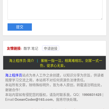
友情链接:
酷学.笔记
申请链接
海上程序员-简介
|
紫帐一指一泣，相离难相忘。剑冢一式一
伤，徒求心无妄。
海上程序员
站点为本人工作之余创建，以知识分享为宗旨，供读者
观摩学习交流之用，本站将不对任何资源负法律责任。
本站所有文章，除特殊标明外，皆为本人原创，转载请注明出处，
谢谢合作！
本站内容如有侵犯您的版权，请及时联系我，QQ：
1990831425
|
Email:
OceanCoder@163.com
，我将尽快处理。