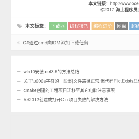
本文链接：
http://www.oce
2017-
海上程序员[O
本文标签：
下载器
编程技巧
编程进阶
网盘
超
C#通过cmd向IDM添加下载任务
win10安装.net3.5的方法总结
关于\u202a字符的一些事|文件路径正常,但代码File.Exists
件不存在|复制的文件路径和手写的路径不一致
cmake创建的工程项目迁移至其它电脑注意事项
VS2012创建或打开C++项目失败的解决方法