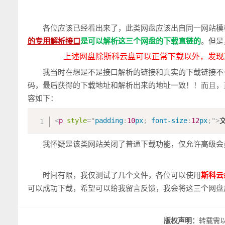
各位应该已经看出来了，此类网盘应该出自同一网站模
的专用解析接口
是可以解析这三个网盘的下载直链的
。但是
上述网盘除斯科云盘可以正常下载以外，发现
我当时在想是不是接口解析的链接和真实的下载链接不
码，最后获得的下载地址和解析出来的地址一致！！而且，
容如下：
<
p
style
="
padding
:
10
px
;
font-size
:
12
px
;
"
>
我怀疑是该类网站关闭了普通下载功能，仅允许高级会
时间有限，我仅测试了几个文件，各位可以使用
斯科云
可以成功下载，希望可以给我留言反馈，我会将这三个网盘
版权声明：
转载需