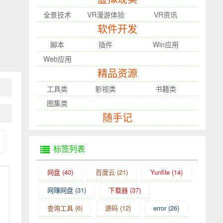
全景技术
VR漫游体验
VR资讯
软件开发
脚本
插件
Win应用
Web应用
精品资源
工具类
影视类
书籍类
图集类
随手记
标签列表
网盘
(40)
百度云
(21)
Yunfile
(14)
网赚网盘
(31)
下载器
(37)
查询工具
(6)
源码
(12)
error
(26)