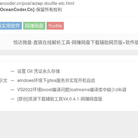
ancoder.cn/post/wzwp-doufile-etc.html
ceanCoder.Cn]
-保留所有权利
级实用软件
网赚网盘
Yunfile
恒达微盘-直链在线解析工具-网赚网盘下载辅助网页版+软件
设置 Git 凭证永久存储
显示文
windows环境下gitea服务并实现开机自启
VS2022环境boost编译问题|iostreams编译库中缺少zlib调
用|LNK2001无法解析的外部符号 "int const
[原创]资源下载辅助工具V4.0.4.1-网赚网盘版
boost::iostreams::zlib::XXXX