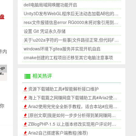
dell电脑局域网唤醒功能开启
Unity3D发布WebGL程序后无法动态加载AB包的问题
盘
resx文件报错信息error RG0000未将对象引用到设置的实例||未能加载文件或程序集
设置 Git 凭证永久存储
关于\u202a字符的一些事|文件路径正常,但代码File.Exists显示文件不存在|复制的文件路径和手写的路径不一致
windows环境下gitea服务并实现开机自启
件内
cmake创建的工程项目迁移至其它电脑注意事项
HP
理。
<
br
>
<
br
>
联系方式：support@155pan
.
com
</
p
>
相关热评
资源下载辅助工具#智能解析接口维护
海上下载篇之网赚网盘下载辅助工具#Aria2使用帮助
你
Aria2使用完完全全新手教程，适合本站#应用中心#《网赚网盘辅助工具网页版》程序
[原创文章]我是如何一步步分析得到某网赚网盘直链地址的
ZBlogPHP-1.5 以上版本修改实现用户评论时必填邮箱的功能
Aria2自己搭建客户端教程(推荐)