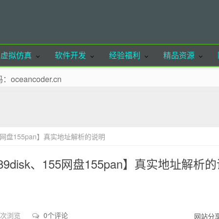
虚拟仿真
软件开发
经验福利
精品资源
ancoder.cn
欢迎体验
至收藏夹！
联系站长删除！
155网盘155pan】真实地址解析的说明
请注明出处，谢谢合作！
盘89disk、155网盘155pan】真实地址解析
1 次浏览
0个评论
网站分