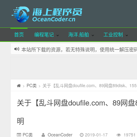
首页
编程笔记
海洋.船舶
工业控制
本站所下载的资源，若无特殊说明，使用统一解压密码：oce
本站已实现布局自适应，支持手机端、pad端访问，
本站部分资源可通过微信公众号留言获取，欢迎体验
本站域名：OceanCoder.cn 若您喜欢本站，请添加
网站少部分资源来源自网络，如有侵犯您的权益，请
PC类
关于【乱斗网盘doufile.com、89网盘89disk、
>
>
本站所有文章，除特殊标明外，皆为本人原创，转载
关于【乱斗网盘doufile.com、89网
明
PC类
OceanCoder
2019-01-17
1975