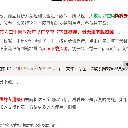
板，而且解析方法经测试也是一致的，所以说，
大家可以使用
斯科云
，我为什么没把这三个网盘加进支持列表呢，各位往下看：
其它三个网盘都可以正常获取下载链接，
但无法下载资源
。。
一致呢，于是分别验证了一下，按照步骤等待、点击广告、填写验证
正常流程得到的地址
也无法下载资源
，统一会下载一个php文件，文
P
文件
ID
： 
19
*
*
*
<
br
>
[
A
*
*
*
*
*
.
zip
]
 文件不存在，请联系网站管理员处
员下载。。
盘的专用接口
去解析这三个网盘链接，看看是不是我说的情况，如果
加入支持列表，方便更多的人使用，谢谢~~
以链接形式标注本文出处及本声明