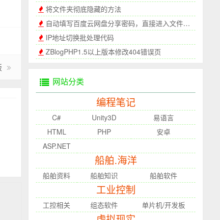
将文件夹彻底隐藏的方法
自动填写百度云网盘分享密码，直接进入文件界面，告别复制粘贴
IP地址切换批处理代码
ZBlogPHP1.5以上版本修改404错误页
版
网站分类
编程笔记
C#
Unity3D
易语言
HTML
PHP
安卓
ASP.NET
船舶.海洋
船舶资料
船舶知识
船舶软件
工业控制
工控相关
组态软件
单片机/开发板
虚拟现实