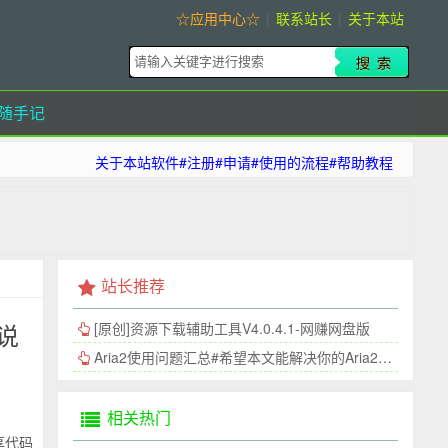
☆应用中心☆
|
联系站长
|
关于本站
随手记
关于本站软件#注册#申请#使用的流程#帮助教程
站长推荐
的说
[原创]资源下载辅助工具V4.0.4.1-网赚网盘版
Aria2使用问题汇总#希望本文能解决你的Aria2连接问题
相关热门
享代码